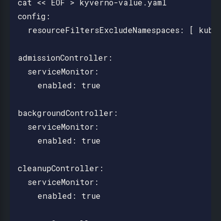
cat << EOF > kyverno-value.yaml

config:

  resourceFiltersExcludeNamespaces: [ kube-
admissionController:

  serviceMonitor:

    enabled: true

backgroundController:

  serviceMonitor:

    enabled: true

cleanupController:

  serviceMonitor:

    enabled: true
