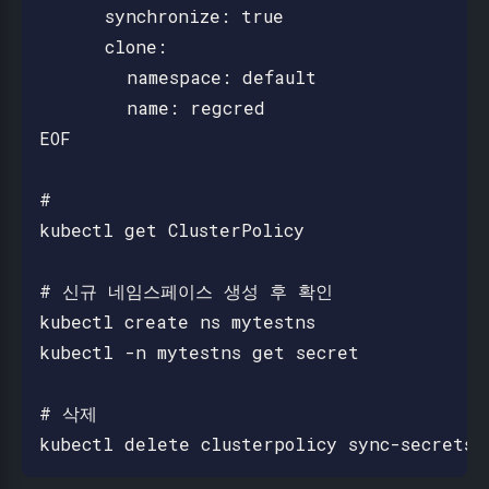
      synchronize: true

      clone:

        namespace: default

        name: regcred

EOF

#

kubectl get ClusterPolicy

# 신규 네임스페이스 생성 후 확인

kubectl create ns mytestns

kubectl -n mytestns get secret

# 삭제
