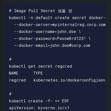
# Image Pull Secret 샘플 생

kubectl -n default create secret docker-re
  --docker-server=myinternalreg.corp.com \

  --docker-username=john.doe \

  --docker-password=Passw0rd123! \

  --docker-email=john.doe@corp.com

#

kubectl get secret regcred

NAME      TYPE                            
regcred   kubernetes.io/dockerconfigjson   
#

kubectl create -f- << EOF

apiVersion: kyverno.io/v1
