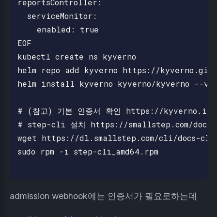
reportsController:

  serviceMonitor:

    enabled: true

EOF

kubectl create ns kyverno

helm repo add kyverno https://kyverno.gith
helm install kyverno kyverno/kyverno --ver
# (참고) 기본 인증서 확인 https://kyverno.io/docs
# step-cli 설치 https://smallstep.com/docs/s
wget https://dl.smallstep.com/cli/docs-cli
sudo rpm -i step-cli_amd64.rpm

admission webhook에는 인증서가 필요로하는데