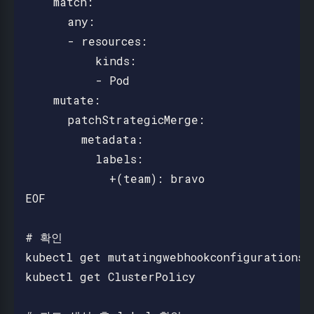
    match:

      any:

      - resources:

          kinds:

          - Pod

    mutate:

      patchStrategicMerge:

        metadata:

          labels:

            +(team): bravo

EOF

# 확인

kubectl get mutatingwebhookconfigurations

kubectl get ClusterPolicy
