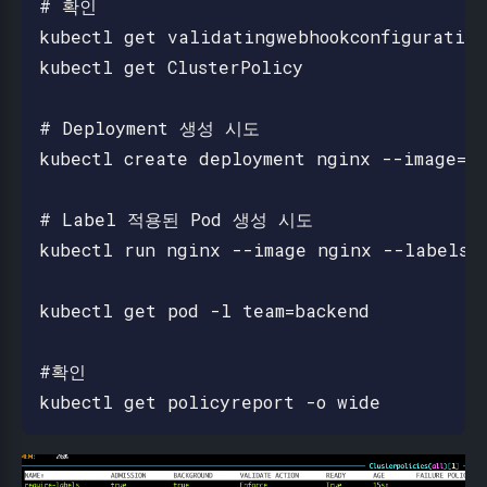
# 확인

kubectl get validatingwebhookconfigurations
kubectl get ClusterPolicy

# Deployment 생성 시도

kubectl create deployment nginx --image=ng
# Label 적용된 Pod 생성 시도

kubectl run nginx --image nginx --labels t
kubectl get pod -l team=backend

#확인
