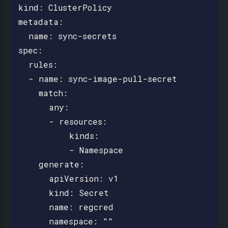
kind: ClusterPolicy

metadata:

  name: sync-secrets

spec:

  rules:

  - name: sync-image-pull-secret

    match:

      any:

      - resources:

          kinds:

          - Namespace

    generate:

      apiVersion: v1

      kind: Secret

      name: regcred

      namespace: ""
