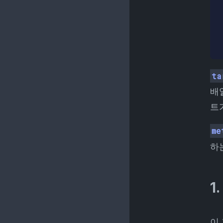
 
 
 
ta
배
트
me
하
1
이