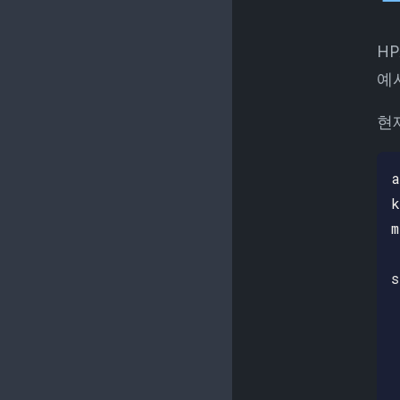
H
예
현
a
k
m
 
s
 
 
 
 