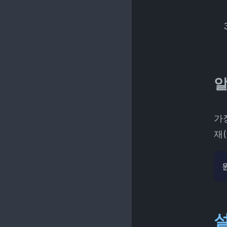
알
가장
재(