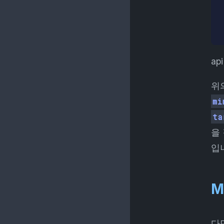
 
 
ap
위
mi
ta
을
입
M
다