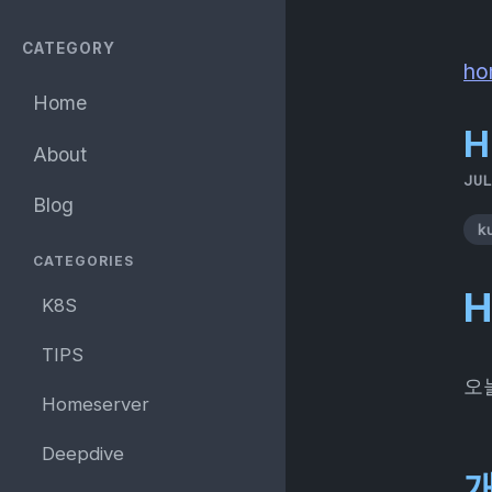
CATEGORY
ho
Home
H
About
JU
Blog
k
CATEGORIES
K8S
TIPS
오
Homeserver
Deepdive