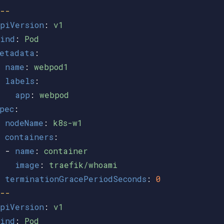
--
piVersion
:
v1
ind
:
Pod
etadata
:
name
:
webpod1
labels
:
app
:
webpod
pec
:
nodeName
:
k8s-w1
containers
:
-
name
:
container
image
:
traefik/whoami
terminationGracePeriodSeconds
:
0
--
piVersion
:
v1
ind
:
Pod