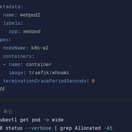
etadata
:
name
:
webpod2
labels
:
app
:
webpod
pec
:
nodeName
:
k8s-w2
containers
:
-
name
:
container
image
:
traefik/whoami
terminationGracePeriodSeconds
:
0
OF
# 확인
ubectl get pod 
-o
 wide

0 status 
--verbose
 | 
grep 
Allocated 
-A5