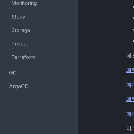
Monitoring
Study
Storage
Project
패
Terraform
패
Git
패
ArgoCD
패
패
이