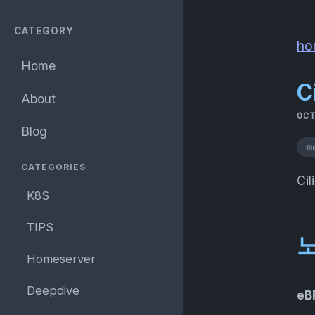
CATEGORY
ho
Home
C
About
OC
Blog
m
CATEGORIES
C
K8S
TIPS
노
Homeserver
Deepdive
eB