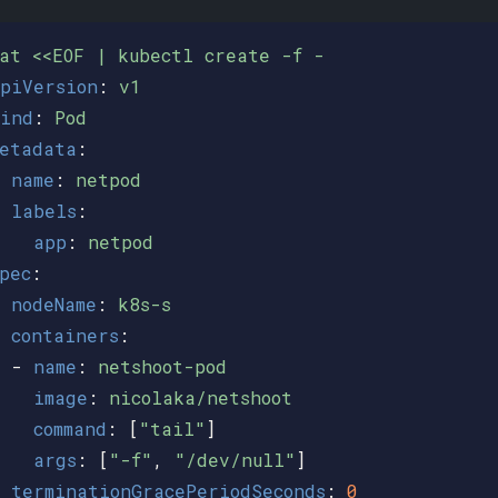
at <<EOF | kubectl create -f -
piVersion
:
v1
ind
:
Pod
etadata
:
name
:
netpod
labels
:
app
:
netpod
pec
:
nodeName
:
k8s-s
containers
:
-
name
:
netshoot-pod
image
:
nicolaka/netshoot
command
:
[
"
tail"
]
args
:
[
"
-f"
,
"
/dev/null"
]
terminationGracePeriodSeconds
:
0